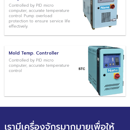
Controlled by PID micro
computer, accurate temperature
control. Pump overload
protection to ensure service life
effectively.
Mold Temp. Controller
Controlled by PID micro
computer, accurate temperature
control
เรามีเครื่องจักรมากมายเพื่อให้